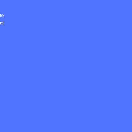
to
ad