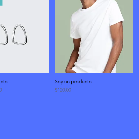
ucto
Soy un producto
o de oferta
Precio
0
$120.00