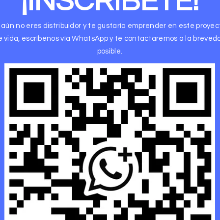
¡INSCRÍBETE!
 aún no eres distribuidor y te
gustaría
emprender en este proyec
e
vida, escríbenos vía WhatsApp y te contactaremos a la breved
posible.