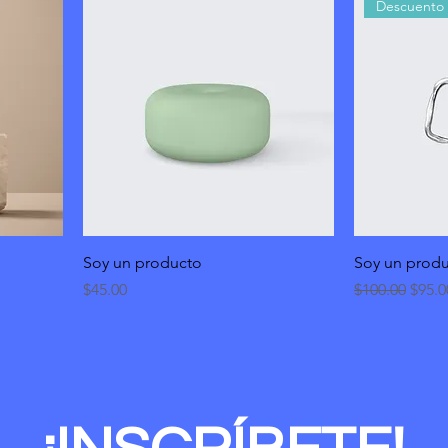
Descuento
Soy un producto
Soy un prod
Precio
Precio
Preci
$45.00
$100.00
$95.0