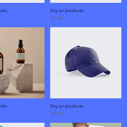
ucto
Soy un producto
Precio
$25.00
ucto
Soy un producto
Precio
$40.00