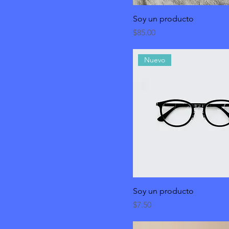
Soy un producto
Precio
$85.00
Nuevo
Soy un producto
Precio
$7.50